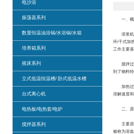
电沙浴
振荡器系列
一、概
数显恒温油浴锅/水浴锅/水箱
溶浆机是医
环/干式加
培养箱系列
工作主要基
摇床系列
搅拌过程
到了物料特
立式低温恒温槽/ 卧式低温水槽
加热过程
台式离心机
溶解速度和
电热板/电热套/电炉
二、原
主要原理
搅拌器系列
被称为溶血