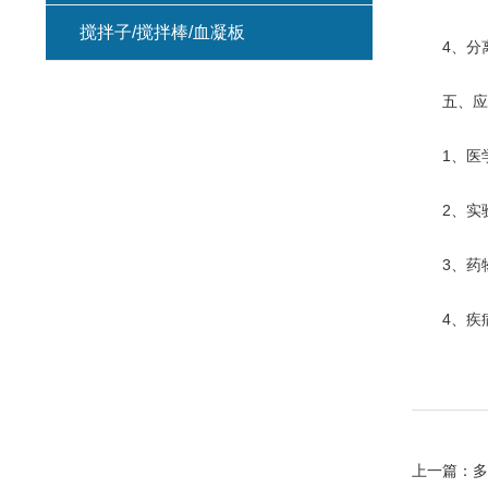
搅拌子/搅拌棒/血凝板
4、分离
五、应
1、医学
2、实验
3、药物
4、疾病
上一篇：
多