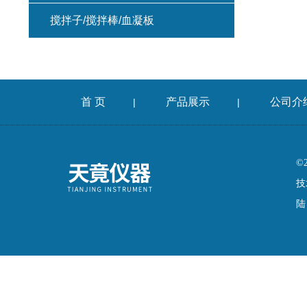
搅拌子/搅拌棒/血凝板
首 页
产品展示
公司介
|
|
©
技
陆