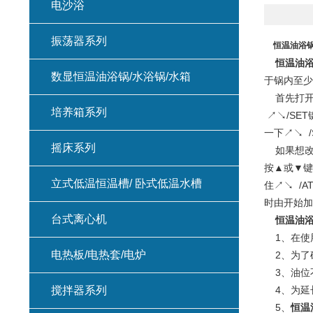
电沙浴
振荡器系列
恒温油浴
恒温油
数显恒温油浴锅/水浴锅/水箱
于锅内至
首先打开点
培养箱系列
↗↘/SE
一下↗↘ 
摇床系列
如果想改变
按▲或▼键
立式低温恒温槽/ 卧式低温水槽
住↗↘ /
时由开始加
台式离心机
恒温油
1、在使
电热板/电热套/电炉
2、为了
3、油位
搅拌器系列
4、为延
5、
恒温