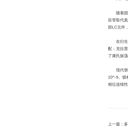
随着固态
应管取代真
部LC元件
在衍生电
配；克拉普
了康氏振荡
现代替代技
10^-9
相位连续性
上一篇：
多