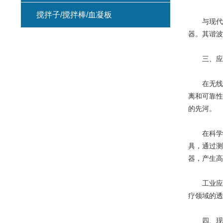
搅拌子/搅拌棒/血凝板
与现代振
器。其谐波
三、应用
在无线电
离和可靠性
的先河。
在科学研
具，通过测
器，产生高
工业应用
疗领域的透
四、现代