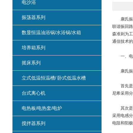
电沙浴
振荡器系列
康氏振荡器
联谐振回路
数显恒温油浴锅/水浴锅/水箱
森准则为工
通信技术的
培养箱系列
一、电路
摇床系列
康氏振荡
立式低温恒温槽/ 卧式低温水槽
首先是谐
台式离心机
尼希采用分
电热板/电热套/电炉
其次是放
采用电感分
电阻和阳极
搅拌器系列