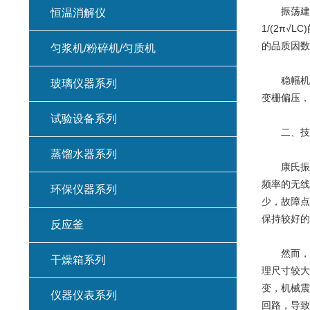
振荡建立过
恒温消解仪
1/(2π
的品质因数
匀浆机/粉碎机/匀质机
稳幅机制
玻璃仪器系列
变栅偏压，
试验设备系列
二、技术
蒸馏水器系列
康氏振荡器
频率的无线
环保仪器系列
少，故障点
保持较好的
反应釜
然而，其
干燥箱系列
理尺寸较大
变，机械震
仪器仪表系列
回路，导致