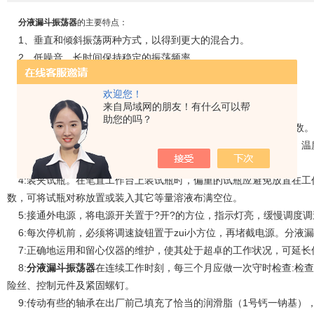
分液漏斗振荡器
的主要特点：
1、垂直和倾斜振荡两种方式，以得到更大的混合力。
2、低噪音，长时间保持稳定的振荡频率。
3、可旋转样品架，安装、取下样品简单方便
4、多种样品架可供选择，能满足各种检验要求。
欢迎您！
来自局域网的朋友！有什么可以帮
使用
分液漏斗振荡器
的注意事项：
助您的吗？
1:
分液漏斗振荡器
在转速范围内中速运用，可延长仪器的运用寿数。
2:
分液漏斗振荡器
应放置在较健旺的工作台上，环境应清洁规整，温
3:
分液漏斗振荡器
运用前，先将调速旋钮置于zui小方位。
4:装夹试瓶。在笔直工作台上装试瓶时，偏重的试瓶应避免放置在工
数，可将试瓶对称放置或装入其它等量溶液布满空位。
5:接通外电源，将电源开关置于?开?的方位，指示灯亮，缓慢调度
6:每次停机前，必须将调速旋钮置于zui小方位，再堵截电源。分液
7:正确地运用和留心仪器的维护，使其处于超卓的工作状况，可延长
8:
分液漏斗振荡器
在连续工作时刻，每三个月应做一次守时检查:检
险丝、控制元件及紧固螺钉。
9:传动有些的轴承在出厂前己填充了恰当的润滑脂（1号钙一钠基）