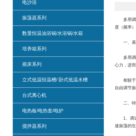
电沙浴
振荡器系列
多用调速振
度（频率）​
数显恒温油浴锅/水浴锅/水箱
一、基
培养箱系列
多用调速
摇床系列
心力，进而
立式低温恒温槽/ 卧式低温水槽
相较于传
自由调节振
台式离心机
二、特
电热板/电热套/电炉
1、调速
速振荡的生
搅拌器系列