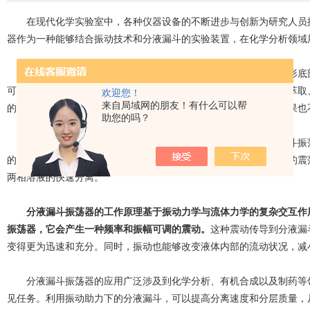
在现代化学实验室中，各种仪器设备的不断进步与创新为研究人员提
器作为一种能够结合振动技术和分液漏斗的实验装置，在化学分析领域
分液漏斗是一种常用于液体分离的实验工具，它通常由一个锥形底部
可以让上下两个不同相的液体按照密度差异分层沉淀。这对于溶剂萃取
欢迎您！
来自局域网的朋友！有什么可以帮
的分液过程中，由于分液漏斗的结构限制，分液速度较慢，分层效果也
助您的吗？
为了解决这一问题，科学家们引入了振动技术，设计了分液漏斗振荡
的液体在振动的同时，形成更加明显的分层效果。通过迅速而均匀的震
两相溶液的快速分离。
分液漏斗振荡器
的工作原理基于振动力学与流体力学的复杂交互作
振荡器，它会产生一种频率和振幅可调的震动。
这种震动传导到分液漏
变得更为迅速和充分。同时，振动也能够改变液体内部的流动状况，减
分液漏斗振荡器的应用广泛涉及到化学分析、有机合成以及制药等领
见任务。利用振动助力下的分液漏斗，可以提高分离速度和分层质量，