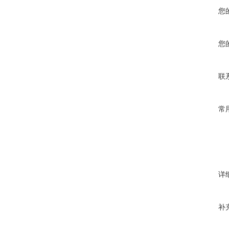
您
您
联
常
详
补