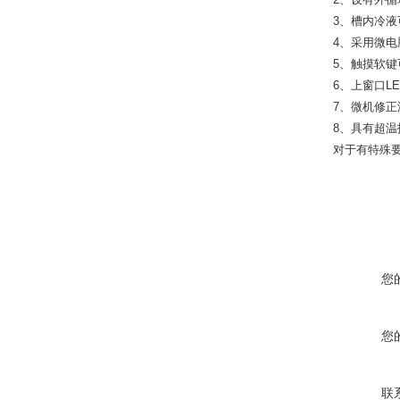
3、槽内冷液
4、采用微电
5、触摸软键
6、上窗口L
7、微机修正
8、具有超温
对于有特殊
您
您
联