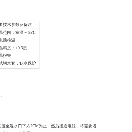
要技术参数及备注
温范围：室温～65℃
电脑控温
温精度：±0.3度
温报警
锈钢水套，缺水保护
警。
度至溢水口下方2CM为止，然后接通电源，将需要培