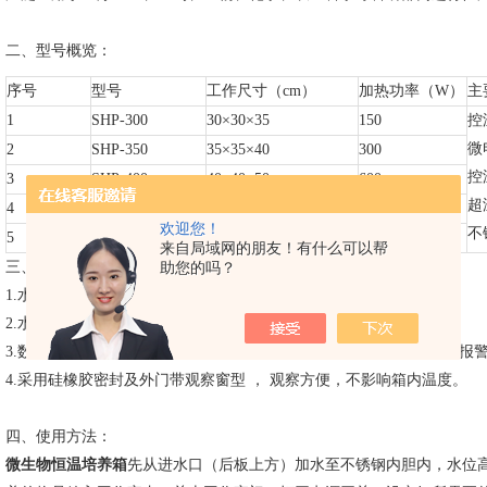
二、型号概览：
序号
型号
工作尺寸（cm）
加热功率（W）
主
1
SHP-300
30×30×35
150
控
微
2
SHP-350
35×35×40
300
控
3
SHP-400
40×40×50
600
超
4
SHP-500
50×50×65
600
欢迎您！
不
5
SHP-600
60×60×75
900
来自局域网的朋友！有什么可以帮
助您的吗？
三、产品特点：
1.水套采用不锈钢氩弧焊制作，经久耐用。
2.水夹套结构，控温精确可靠，无温度过冲之弊。
3.数显控温，箱内超过设值或水夹套水位过高过低，即自动发出声光报
4.采用硅橡胶密封及外门带观察窗型 ， 观察方便，不影响箱内温度。
四、使用方法：
微生物恒温培养箱
先从进水口（后板上方）加水至不锈钢内胆内，水位高