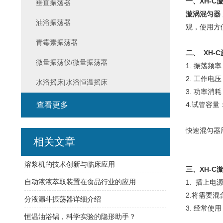
一、XH-C
垂直振荡器
漩涡混匀器
油浴振荡器
观，使用方
青霉素振荡器
二、 XH-
微量振荡仪/微量振荡器
1. 振荡频率
2. 工作电压：
水浴摇床|水浴恒温摇床
3. 功率消耗
查看更多
4.试管容量：
快速混匀器
相关文章
溶浆机的技术创新与临床应用
三、XH-C
自动液液萃取装置在食品行业的应用
1. 插上
2.将需要
分液漏斗振荡器详细介绍
3. 经常
恒温油浴锅，科学实验的隐形助手？