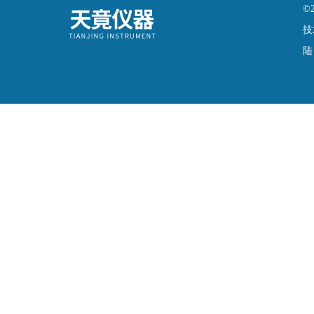
©
技
陆