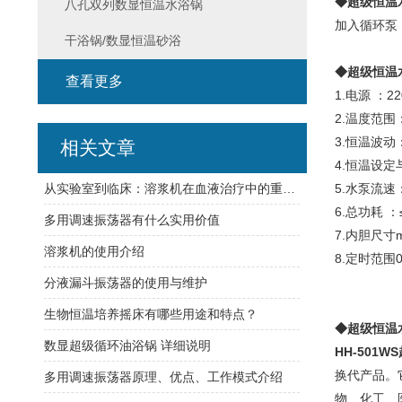
◆超级恒温
八孔双列数显恒温水浴锅
加入循环泵
干浴锅/数显恒温砂浴
◆超级恒温
查看更多
1.电源 ：22
2.温度范围
3.恒温波动：
相关文章
4.恒温设
从实验室到临床：溶浆机在血液治疗中的重要作用
5.水泵流速：
6.总功耗 ：
多用调速振荡器有什么实用价值
7.内胆尺寸mm
溶浆机的使用介绍
8.定时范围0
分液漏斗振荡器的使用与维护
生物恒温培养摇床有哪些用途和特点？
◆超级恒温
数显超级循环油浴锅 详细说明
HH-501
换代产品。
多用调速振荡器原理、优点、工作模式介绍
物、化工、