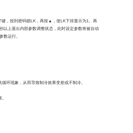
T键，按到密码锁LK，再按▲，使LK下排显示为1。再
5秒以上退出内部参数调整状态，此时设定参数将被自动
的参数运行。
无法循环现象，从而导致制冷效果变差或不制冷。
。
塞。