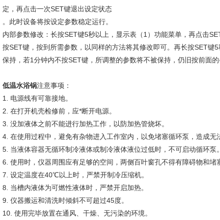
定，再点击一次SET键退出设定状态
。此时设备将按设定参数稳定运行。
内部参数修改：长按SET键5秒以上，显示表（1）功能菜单，再点击SE
按SET键，按到所需参数，以同样的方法将其修改即可。再长按SET键
保持，若1分钟内不按SET键，所调整的参数将不被保持，仍旧按前面
低温水浴锅
注意事项：
1. 电源线有可靠接地。
2. 在打开机壳检修前，应*断开电源。
3. 没加液体之前不能进行加热工作，以防加热管烧坏。
4. 在使用过程中，避免有杂物进入工作室内，以免堵塞循环泵，造成
5. 当液体容器无循环制冷液体或制冷液体液位过低时，不可启动循环泵
6. 使用时，仪器周围应有足够的空间，两侧百叶窗孔不得有障碍物和堵
7. 设定温度在40℃以上时，严禁开制冷压缩机。
8. 当槽内液体为可燃性液体时，严禁开启加热。
9. 仪器搬运和清洗时倾斜不可超过45度。
10. 使用完毕放置在通风、干燥、无污染的环境。