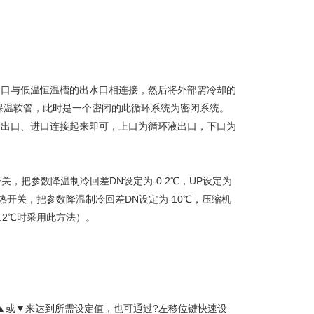
水口与低温恒温槽的出水口相连接，然后将外部需冷却的
保温软管，此时是一个密闭的此循环系统为密闭系统。
槽出口、进口连接起来即可，上口为循环液出口，下口为
关，把参数降温制冷回差DN设定为-0.2℃，UP设定为
热开关，把参数降温制冷回差DN设定为-10℃，压缩机
.2℃时采用此方法）。
按▲或▼来达到所需设定值，也可通过?左移位键快速设