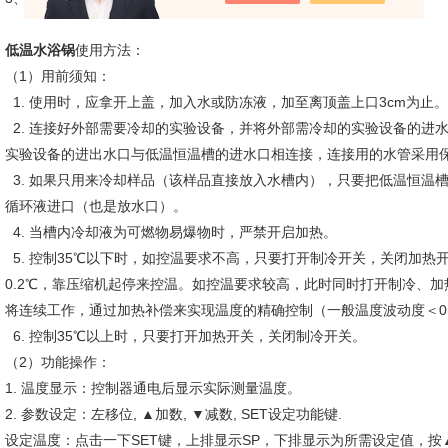
低温水浴锅
使用方法：
（1）用前须知：
1. 使用时，应拿开上盖，加入水或防冻液，加至离顶盖上口3cm为止。
2. 连接好外部需要冷却的实验设备，并将外部需冷却的实验设备的进
实验设备的进出水口与低温恒温槽的进水口相连接，连接用的水管采用
3. 如果只用来冷却样品（该样品直接放入水槽内），只要把低温恒温
循环液进口（也是放水口）。
4. 当槽内冷却液为可燃物易爆物时，严禁开启加热。
5. 控制35℃以下时，如控温要求不高，只要打开制冷开关，关闭加热开
0.2℃，靠压缩机起停来控温。如控温要求较高，此时同时打开制冷、加
将连续工作，通过加热补偿来实现温度的精确控制（一般温度波动度＜0
6. 控制35℃以上时，只要打开加热开关，关闭制冷开关。
（2）功能操作：
1. 温度显示：控制器通电后显示实际测量温度。
2. 参数设定：左移位, ▲加数, ▼减数, SET设定功能键.
设定温度：点击一下SET键，上排显示SP，下排显示为所需设定值，