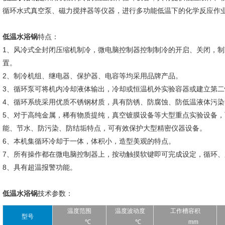
循环水式真空泵、磁力搅拌器等仪器，进行多功能低温下的化学反应作
低温水浴锅
特点：
1、风冷式全封闭压缩机制冷，微电脑控制器控制制冷的开启、关闭，
置。
2、制冷机组、继电器、保护器、电容等均采用品牌产品。
3、循环泵可将机内冷却液体输出，冷却或恒温机外实验容器或建立第二
4、循环系统采用优质不锈钢材质，具有防锈、防腐蚀、防低温液体污染
5、对于高纯金属，稀有物质提纯，真空镀膜设备等大型重点实验设备
能、节水、防污染、防结垢特点，可有效保护大型精密仪器设备。
6、本机集循环冷却于一体，体积小，造型美观的特点。
7、所有操作都在微电脑控制器上，按动触摸软键即可完成设定，循环
8、具有超温报警功能。
低温水浴锅
技术参数：
温度范围
温度波动度
工作槽容积
型号
℃
℃
mm