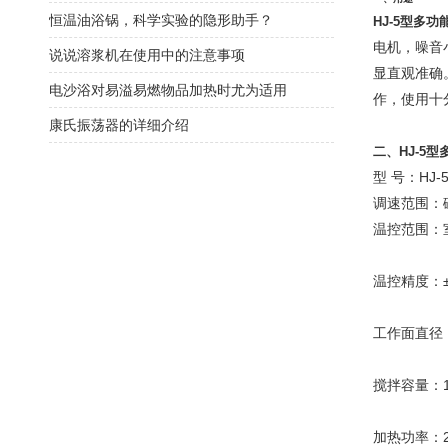
恒温油浴锅，科学实验的隐形助手？
HJ-5型多功
电机，噪音
说说溶浆机在使用中的注意事项
显直观准确
电沙浴对易溢易燃物品加热时尤为适用
作，使用十
康氏振荡器的详细介绍
二、HJ-5
型 号：HJ-
调速范围：磁力
温控范围：室
温控精度：±
工作面直径：
搅拌容量：10
加热功率：2