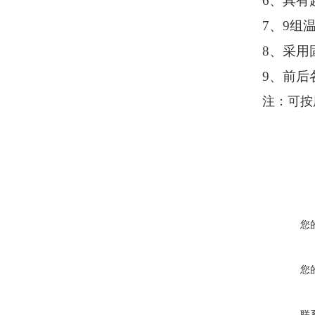
6、具有
7、9组
8、
采用
9、
前后
注：可按
您
您
联