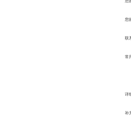
您
您
联
常
详
补