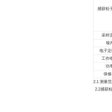
捕获粒
采样
噪
电子定
工作
功
保修
2.1 测量
2.2捕获
第二级
第三级
第四级